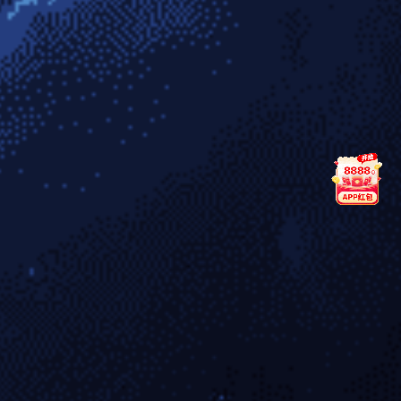
一些球队开始引入先进
不合理负荷都会导致疲
状况，以及恢复时间。
佳状态，也能拥有良好
系统化服务，包括赛前
了整个团队竞争力，使
智慧与决策，更要注重
满变数的游戏演绎得淋