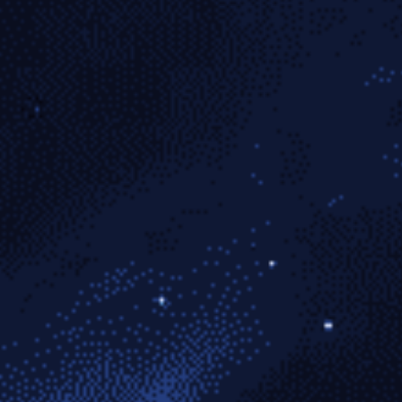
化管理，可以有效降
监测设备，对运动量
除了科技支持外，还
劳积累，并增加受伤
此外，还要结合心理
的心态面对竞争压力
最后，加强医疗保障
检查、康复治疗等，
其更具韧性与持续发
总结：
综上所述，应对伤病
数据分析与团队合作