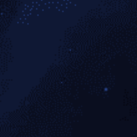
了一名优秀教练该有的大局观和前瞻性思维。
及俱乐部都应该借鉴这一成功经验，加强科学管理，提高风险意
、高效的发展方向迈进。这不仅有助于提升赛事质量，也能为广