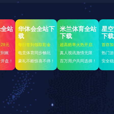
总结如何通过科学管理来降低伤病风险，以期为读者提供全面深
球队轮换的影响
可避免的问题，而其带来的直接后果就是对球队轮换体系产生了
教练往往不得不重新评估现有阵容，这不仅涉及到人员调配，还
员无法上场时，替补球员需要承担起更多责任，这可能导致他们
病也会影响到不同位置球员的角色。在篮球比赛中，内线和外线
受伤，那么外线投篮和防守能力都将受到一定程度的削弱。同时
应，使得原本默契十足的组合变得生疏，因此如何及时调整以适
锁反应常常使得问题更加复杂。如果一名关键后卫因伤缺席，那
，这种变化不仅增加了比赛的不确定性，也可能导致更多意想不
病情况时，建立一个灵活而有效的轮换机制显得尤为重要。