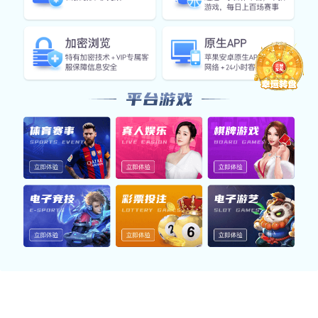
AI行为分析
平台通过行为路径识别算法，捕捉潜在风险动作，及时触
发验证与干预机制。
身份设备指纹
借助设备特征识别与访问指纹绑定，有效识别用户身份，
提升访问安全性。
实时告警机制
新葡京博彩官网-澳门新葡京娱乐城支持秒级响应的告警