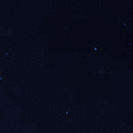
际奖项认可。