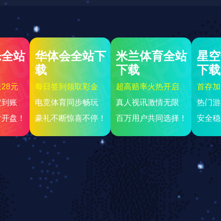
支持二次验证机制，结合设备识别与登录行为分
析。
本更新记录 · 澳门新京葡app注册
态实时推送。
精准。
畅。
常问题。