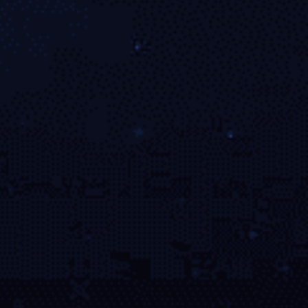
新奖
台在智能内容推荐与赛事
合方面的创新成果。