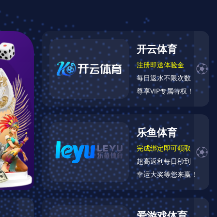
立即注册
亮点
动
数据洞察
全维度数据支持，辅助理解赛事走势。