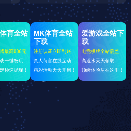
新葡京博彩官网-澳门新葡京娱乐城后端系统实时巡
检，迅速识别并应对潜在安全风险。
入口