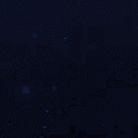
规认证
连续三年用户信赖奖
技术创
/IEC 27001 安全体
新葡京博彩官网-澳门新葡京娱乐
表彰平
。
城 保持高活跃度与口碑评分，在
信息整
业内建立稳定口碑。
App下载
关于我们
隐私政策
服务协议
网站地图
合作 / 推荐平台
:手机版、app下载、登录入口、官