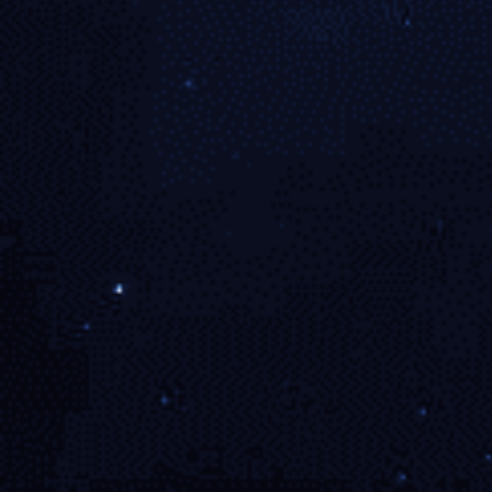
2022 年度体育服务金奖
数据加密合
表彰在用户体验和内容完整性上
平台通过 ISO
的持续优化。
系权威审核
认识 澳门新京葡app注册入口
澳门新京葡app注册入口官方网站【KY1.AC】官网认证