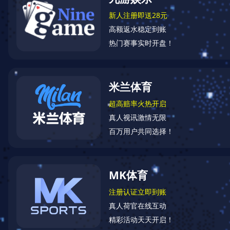
澳门新京葡app注册入口以严谨
银行级加密