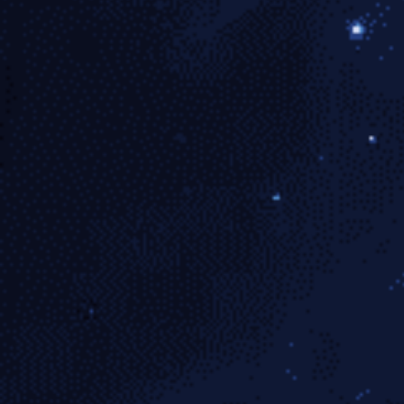
断线重连机制上线，保障赛
基础架构升级，为 新葡京博
澳门
整合新葡京博彩官网-
极速体验
操作迅速、无卡顿、启动响应流畅，满足快节奏观
赛需求。