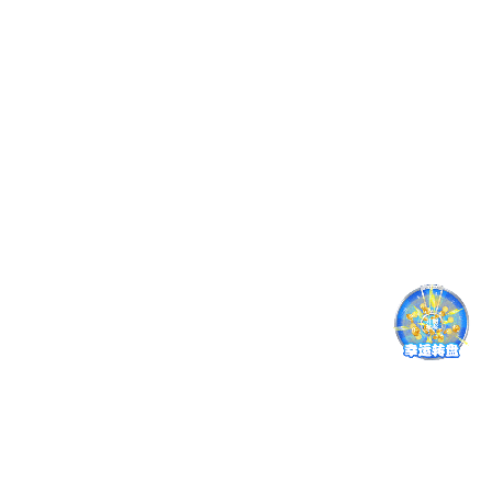
然而，对于深圳新鹏城而言，其近期状态有些起伏不
定。在面临伤病困扰和阵容磨合的问题时，他们需要
找到解决方案来重拾信心。在之前的一些交锋中尽管
有所斩获，但整体表现仍需改善。教练组针对这一情
况制定了相应策略，希望能在客场带来惊喜。
总体来看，两队目前状态差异明显，但足球比赛充满
变数，只要能够把握机会，都有可能改变局势。因
此，本次交锋不仅考验的是双方技战术水平，也是一
种心理素质与团队协作能力的较量。
3、战术分析及预期阵容
从战术层面来看，河南俱乐部彩陶坊倾向于利用快速
反击与边路突破来撕扯对方防线。他们善于利用速度
型球员进行冲击，并通过精准传递寻找破门机会。同