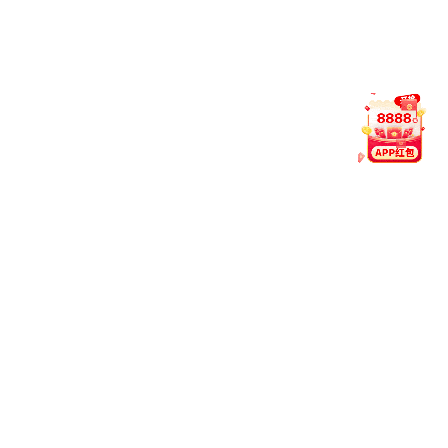
4、球迷期待与赛事氛围
作为两支具有较强地方特色球队，本次对决吸引了大
量球迷前来观赛。尤其是在如今疫情稍有缓解的大环
境下，人们对于现场观看赛事充满热情。河南俱乐部
彩陶坊身处主场，自然希望通过良好的主场氛围来激
励自己，同时也给客队施加压力，而深圳的新鹏城同
样希望能依靠远道而来的支持者鼓舞士气，共同追求
理想中的结果。
除了现场观众外，各大媒体也对此次碰撞给予高度关
注，对两队历史交锋记录、关键球员以及教练风格进
行了详细解读。这使得整个赛事周边产生了浓厚的话
题氛围，让人期待着精彩瞬间随时出现。不少评论员
甚至预测出各种可能发生戏剧性的情节，使得此役更
加吸引眼球。